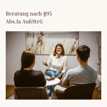
Beratung nach §95
Abs.1a AußStrG