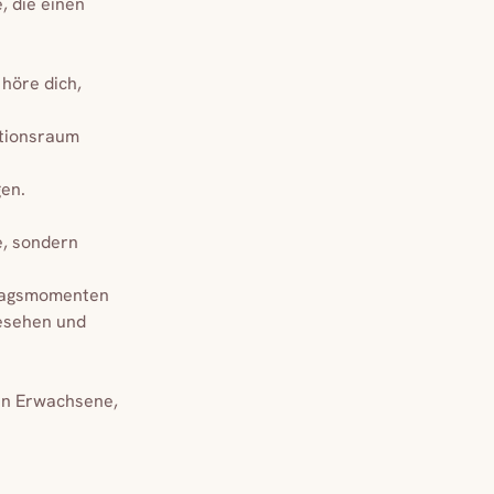
, die einen
 höre dich,
ationsraum
gen.
e, sondern
lltagsmomenten
gesehen und
hen Erwachsene,