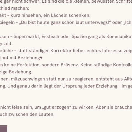
 gar nicht schwer: Es sind die die kleinen, bewussten Schritte
chied machen:
akt – kurz hinsehen, ein Lächeln schenken.
Spiegeln – „Du bist heute ganz schön laut unterwegs!“ oder „Ich
Pausen – Supermarkt, Esstisch oder Spaziergang als Kommunik
szeit.
räche – statt ständiger Korrektur lieber echtes Interesse zei
innt mit Beziehung♥️
n keine Perfektion, sondern Präsenz. Keine ständige Kontroll
dige Beziehung.
rnen, mitzuschwingen statt nur zu reagieren, entsteht aus A
ng. Und genau darin liegt der Ursprung jeder Erziehung – im 
nicht leise sein, um „gut erzogen“ zu wirken. Aber sie brauc
auch zwischen den Lauten.