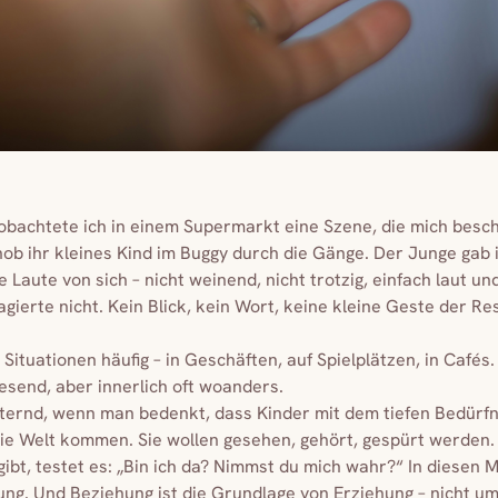
bachtete ich in einem Supermarkt eine Szene, die mich beschä
hob ihr kleines Kind im Buggy durch die Gänge. Der Junge gab
e Laute von sich – nicht weinend, nicht trotzig, einfach laut un
gierte nicht. Kein Blick, kein Wort, keine kleine Geste der R
 Situationen häufig – in Geschäften, auf Spielplätzen, in Cafés.
esend, aber innerlich oft woanders.
tternd, wenn man bedenkt, dass Kinder mit dem tiefen Bedürfn
ie Welt kommen. Sie wollen gesehen, gehört, gespürt werden
gibt, testet es: „Bin ich da? Nimmst du mich wahr?“ In diesen
ung. Und Beziehung ist die Grundlage von Erziehung – nicht u