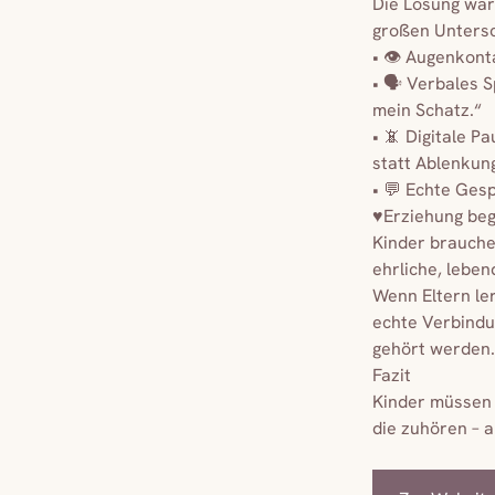
Die Lösung wäre
großen Unters
• 👁️ Augenkont
• 🗣️ Verbales 
mein Schatz.“
• 📵 Digitale 
statt Ablenkung
• 💬 Echte Gesp
♥️Erziehung beg
Kinder brauche
ehrliche, leben
Wenn Eltern le
echte Verbindu
gehört werden.
Fazit
Kinder müssen 
die zuhören – 