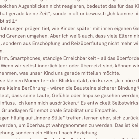
solchen Augenblicken nicht reagieren, bedeutet das für das Ki
hat gerade keine Zeit“, sondern oft unbewusst: „Ich komme ni
t still.“
fahrungen prägen tief, wie Kinder später mit ihren eigenen Ge
nd Grenzen umgehen. Aber ich weiß auch, dass viele Eltern ni
t, sondern aus Erschöpfung und Reizüberflutung nicht mehr wir
n.
ärm, Smartphones, ständige Erreichbarkeit – all das überford
Wenn wir selbst innerlich leer oder überreizt sind, können w
rnehmen, was unser Kind uns gerade mitteilen möchte.
e kleinen Momente – der Blickkontakt, ein kurzes „Ich höre di
ine kleine Berührung – wären die Bausteine sicherer Bindung 
rlebt, dass seine Laute, Gefühle oder Impulse gesehen werden, 
Einfluss. Ich kann mich ausdrücken.“ Es entwickelt Selbstwirks
 Grundlagen für emotionale Stabilität und Empathie.
egen häufig auf „innere Stille“ treffen, lernen eher, sich zurü
 werden, um überhaupt wahrgenommen zu werden. Das ist kei
ehung, sondern ein Hilferuf nach Beziehung.