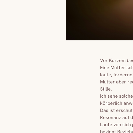
Vor Kurzem beo
Eine Mutter sc
laute, fordernd
Mutter aber rea
Stille.
Ich sehe solche
körperlich anw
Das ist erschü
Resonanz auf d
Laute von sich 
beginnt Bezieh