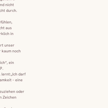
nd nicht
cht durch.
fühlen,
cht aus
klich in
ert unser
ir kaum noch
ch“, ein
.
lernt:„Ich darf
amkeit – eine
ckzuziehen oder
n Zeichen