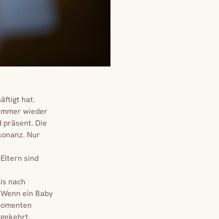
ftigt hat.
 immer wieder
d präsent. Die
esonanz. Nur
 Eltern sind
is nach
. Wenn ein Baby
 Momenten
mgekehrt.